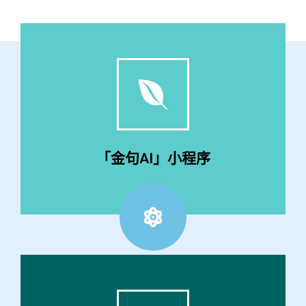
点击这里
质小程序
上传您的照片，1秒配词，朋友圈装逼利器，腾讯优
「金句AI」小程序
「金句AI」小程序