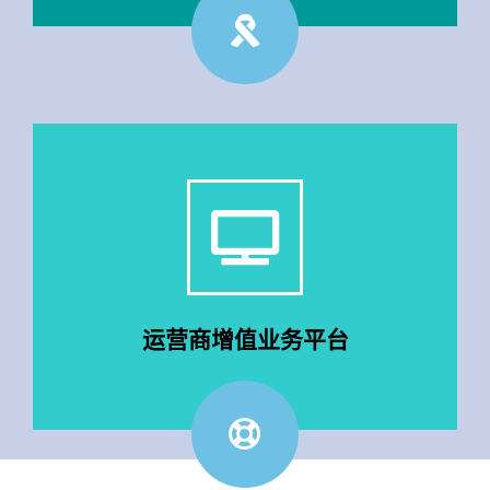
详情访问
换方案
包含100多种虚拟产品，提供全系列虚拟产品积分兑
运营商增值业务平台
话费 流量 企业短信 视频卡