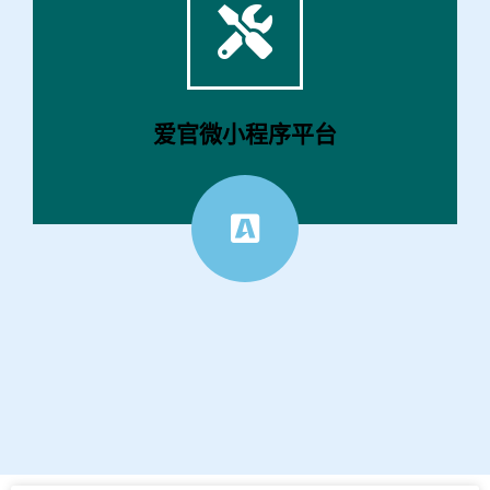
点击这里
2980，您就可以拥有属于自己的官方微信小程序
无需编码，5分钟官微生成，多种模板选择，只需
爱官微小程序平台
官微快速生成器