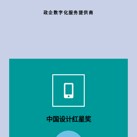
政企数字化服务提供商
点击这里
全球18款机型内置
安卓锁屏解决方案
中国设计红星奖